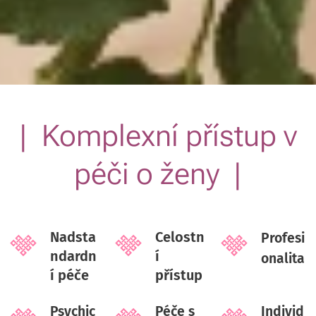
| Komplexní přístup v
péči o ženy |
Nadsta
Celostn
Profesi
ndardn
í
onalita
í péče
přístup
Psychic
Péče s
Individ