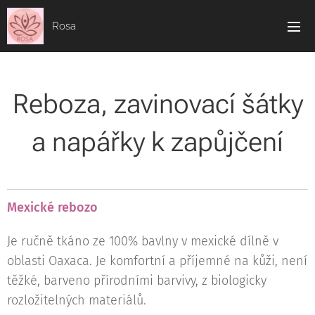
Rosa
Reboza, zavinovací šátky
a napářky k zapůjčení
Mexické rebozo
Je ručně tkáno ze 100% bavlny v mexické dílně v
oblasti Oaxaca. Je komfortní a příjemné na kůži, není
těžké, barveno přírodními barvivy, z biologicky
rozložitelných materiálů.