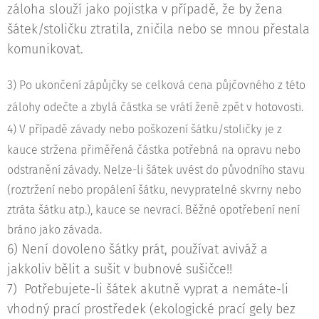
záloha slouží jako pojistka v případě, že by žena
šátek/stoličku ztratila, zničila nebo se mnou přestala
komunikovat.
3) Po ukončení zápůjčky se celková cena půjčovného z této
zálohy odečte a zbylá částka se vrátí ženě zpět v hotovosti.
4)
V případě závady nebo poškození šátku/stoličky je z
kauce stržena přiměřená částka potřebná na opravu nebo
odstranění závady. Nelze-li šátek uvést do původního stavu
(roztržení nebo propálení šátku, nevypratelné skvrny nebo
ztráta šátku atp.), kauce se nevrací. Běžné opotřebení není
bráno jako závada.
6) Není dovoleno šátky prát, používat aviváž a
jakkoliv bělit a sušit v bubnové sušičce!!
7) Potřebujete-li šátek akutně vyprat a nemáte-li
vhodný prací prostředek (ekologické prací gely bez